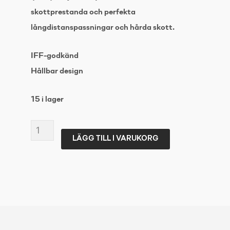
skottprestanda och perfekta
långdistanspassningar och hårda skott.
IFF-godkänd
Hållbar design
15 i lager
OXDOG
LÄGG TILL I VARUKORG
ROTOR
BALL
WHITE
200
st/låda
mängd