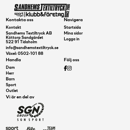
Kontakta oss
Navigera
Kontakt
Startsida
Sandhems Textiltryck AB
Mina sidor
Köttorp Sandgärdet
Logga in
522 91 Tidaholm
info@sandhemstextiltryck.se
Växel: 0502-101 88
Handla
Följ oss
Dam
Herr
Barn
Sport
Outlet
Vi är en del av