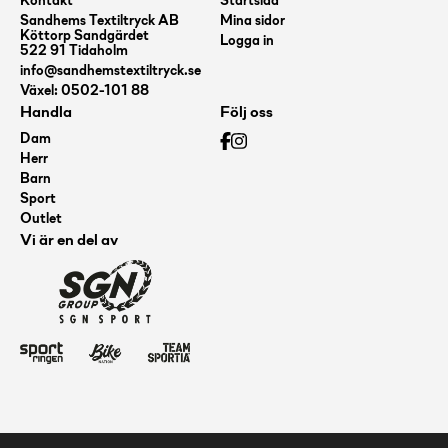
Kontakt
Startsida
Sandhems Textiltryck AB
Mina sidor
Köttorp Sandgärdet
Logga in
522 91 Tidaholm
info@sandhemstextiltryck.se
Växel: 0502-101 88
Handla
Följ oss
Dam
Herr
Barn
Sport
Outlet
Vi är en del av