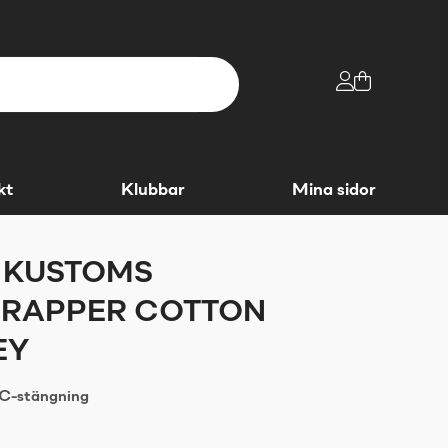
kt
Klubbar
Mina sidor
 KUSTOMS
 RAPPER COTTON
EY
VC-stängning