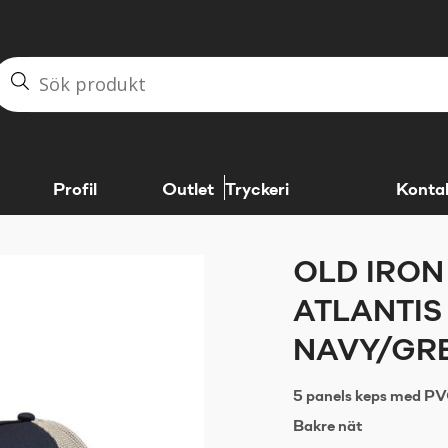
Profil
Outlet
Tryckeri
Konta
OLD IRON
ATLANTIS
NAVY/GR
5 panels keps med P
Bakre nät