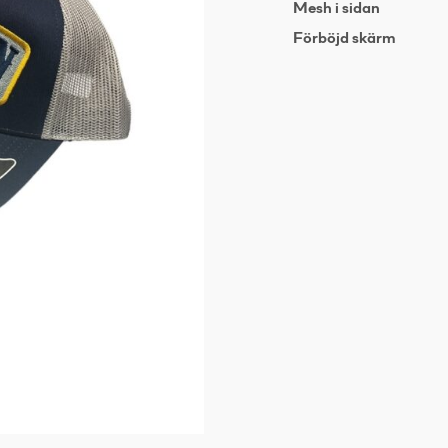
Mesh i sidan
Förböjd skärm