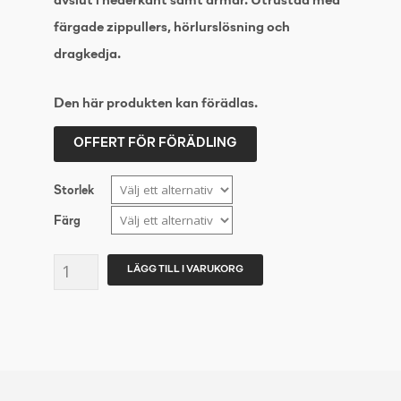
avslut i nederkant samt ärmar. Utrustad med
färgade zippullers, hörlurslösning och
dragkedja.
Den här produkten kan förädlas.
OFFERT FÖR FÖRÄDLING
Storlek
Färg
NEW
LÄGG TILL I VARUKORG
WAVE
Idaho
Women
Marin