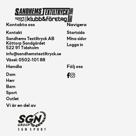
mängd
Kontakta oss
Navigera
Kontakt
Startsida
Sandhems Textiltryck AB
Mina sidor
Köttorp Sandgärdet
Logga in
522 91 Tidaholm
info@sandhemstextiltryck.se
Växel: 0502-101 88
Handla
Följ oss
Dam
Herr
Barn
Sport
Outlet
Vi är en del av