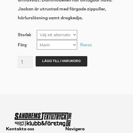
ärmavslut. Dammodellen har avtagbar huva.
Jackan är utrustad med färgade zippuller,
hörlurslösning samt dragkedja.
Storlek
Färg
Rensa
NEW
LÄGG TILL I VARUKORG
WAVE
Idaho
Vest
Marin
mängd
Kontakta oss
Navigera