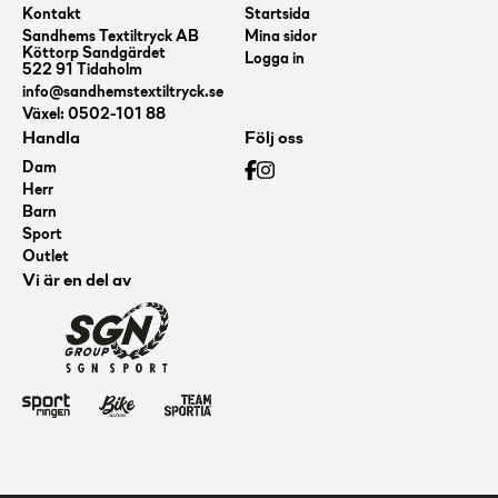
Kontakt
Startsida
Sandhems Textiltryck AB
Mina sidor
Köttorp Sandgärdet
Logga in
522 91 Tidaholm
info@sandhemstextiltryck.se
Växel: 0502-101 88
Handla
Följ oss
Dam
Herr
Barn
Sport
Outlet
Vi är en del av