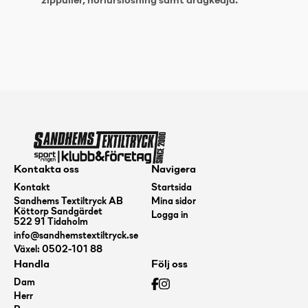
zippuller, hörlurslösning samt dragkedja.
Kontakta oss
Navigera
Kontakt
Startsida
Sandhems Textiltryck AB
Mina sidor
Köttorp Sandgärdet
Logga in
522 91 Tidaholm
info@sandhemstextiltryck.se
Växel: 0502-101 88
Handla
Följ oss
Dam
Herr