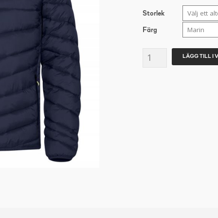
Storlek
Färg
NEW
LÄGG TILL I
WAVE
Idaho
Marin
mängd