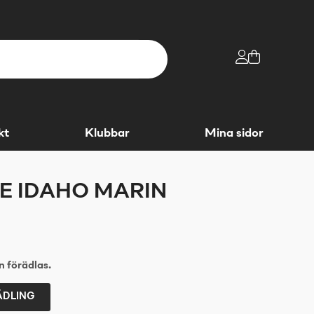
kt
Klubbar
Mina sidor
E IDAHO MARIN
 förädlas.
ÄDLING