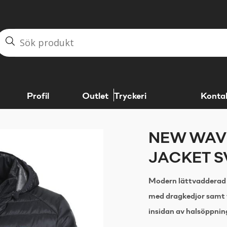
Profil
Outlet
Tryckeri
Konta
NEW WAV
JACKET S
Modern lättvadderad j
med dragkedjor samt t
insidan av halsöppnin