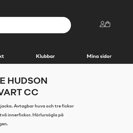
kt
Klubbar
Mina sidor
E HUDSON
VART CC
acka. Avtagbar huva och tre fickor
vå innerfickor. Hörlursögla på
gen.