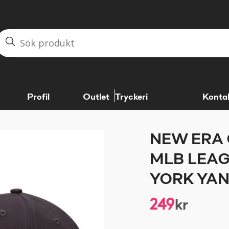
Profil
Outlet
Tryckeri
Konta
NEW ERA 
MLB LEAG
YORK YA
249
kr