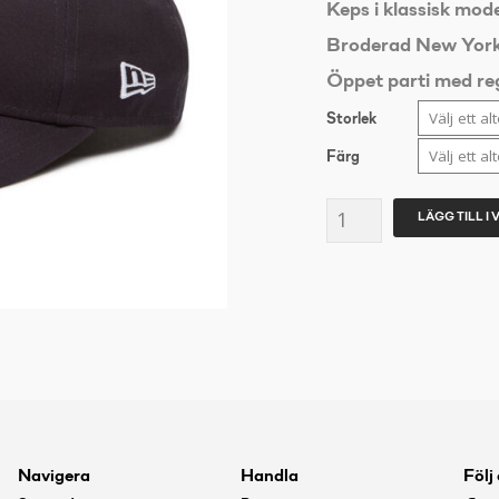
Keps i klassisk mod
Broderad New York 
Öppet parti med re
Storlek
Färg
New
LÄGG TILL I
Era
Cap
Kids
940
MLB
League
Basic
Navigera
Handla
Följ