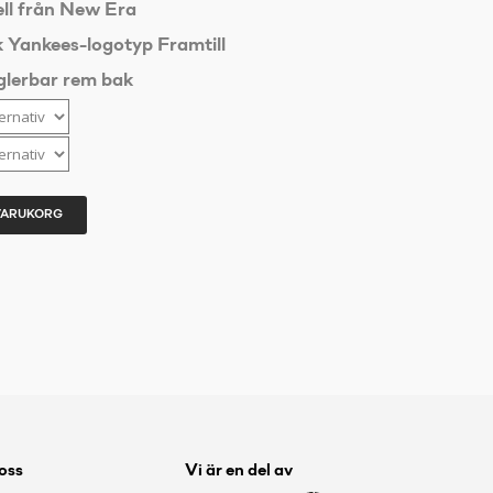
ell från New Era
Yankees-logotyp Framtill
glerbar rem bak
 VARUKORG
 oss
Vi är en del av