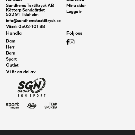
Sandhems Textiltryck AB
Mina sidor
Köttorp Sandgärdet
Logga in
522 91 Tidaholm
info@sandhemstextiltryck.se
Växel: 0502-101 88
Handla
Följ oss
Dam
Herr
Barn
Sport
Outlet
Vi är en del av