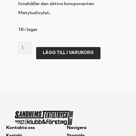
Innehåller den aktiva komponenten
Metylsalicylat.
16 i lager
Liminent
LÄGG TILL I VARUKORG
Pro
500
ml
1-
pack
mängd
Kontakta oss
Navigera
Kontakt
Startsida