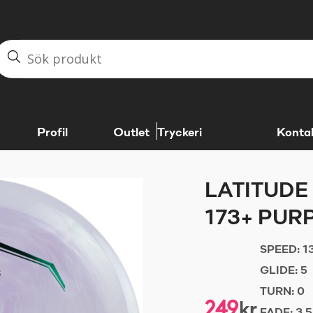
Profil
Outlet
Tryckeri
Konta
LATITUDE
173+ PUR
SPEED:
1
GLIDE:
5
TURN:
0
249
kr