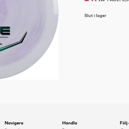
FADE:
3,5
Slut i lager
Navigera
Handla
Följ