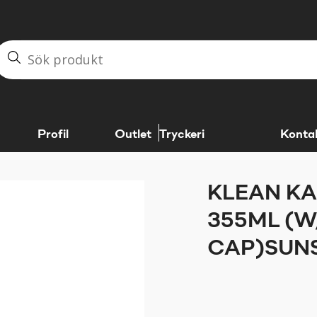
Profil
Outlet
Tryckeri
Konta
KLEAN KA
355ML (W
CAP)SUN