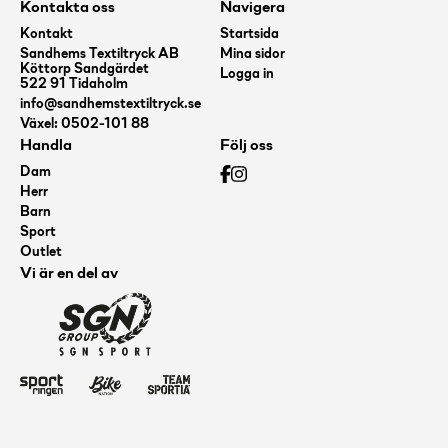
Kontakta oss
Navigera
mängd
Kontakt
Startsida
Sandhems Textiltryck AB
Mina sidor
Köttorp Sandgärdet
Logga in
522 91 Tidaholm
info@sandhemstextiltryck.se
Växel: 0502-101 88
Handla
Följ oss
Dam
Herr
Barn
Sport
Outlet
Vi är en del av