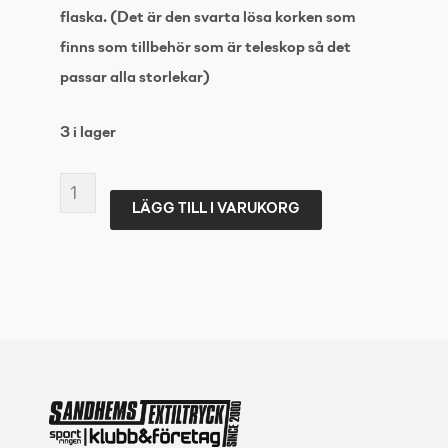
flaska. (Det är den svarta lösa korken som
finns som tillbehör som är teleskop så det
passar alla storlekar)
3 i lager
Klean
LÄGG TILL I VARUKORG
kanteen
Classic
800ml
(w/Flip
Seal
Sport)
Peach
Parfai