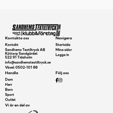
Kontakta oss
Navigera
Kontakt
Startsida
Sandhems Textiltryck AB
Mina sidor
Köttorp Sandgärdet
Logga in
522 91 Tidaholm
info@sandhemstextiltryck.se
Växel: 0502-101 88
Handla
Följ oss
Dam
Herr
Barn
Sport
Outlet
Vi är en del av