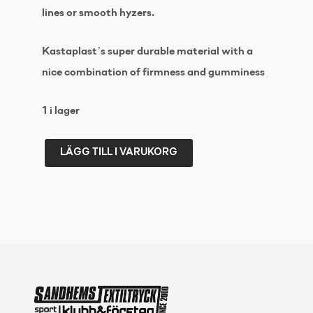
lines or smooth hyzers.
Kastaplast’s super durable material with a
nice combination of firmness and gumminess
1 i lager
LÄGG TILL I VARUKORG
KASTAPLAST
K1
Svea
177+
Green
mängd