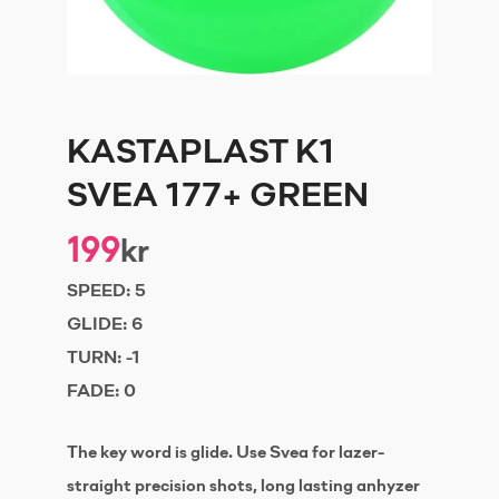
KASTAPLAST K1
SVEA 177+ GREEN
199
kr
SPEED:
5
GLIDE:
6
TURN:
-1
FADE:
0
The key word is glide. Use Svea for lazer-
straight precision shots, long lasting anhyzer