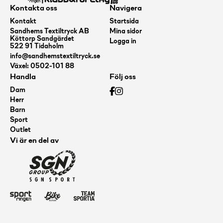
Kontakta oss
Navigera
Kontakt
Startsida
Sandhems Textiltryck AB
Mina sidor
Köttorp Sandgärdet
Logga in
522 91 Tidaholm
info@sandhemstextiltryck.se
Växel: 0502-101 88
Handla
Följ oss
Dam
Herr
Barn
Sport
Outlet
Vi är en del av