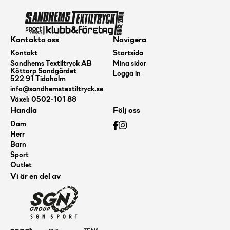
mängd
Kontakta oss
Navigera
Kontakt
Startsida
Sandhems Textiltryck AB
Mina sidor
Köttorp Sandgärdet
Logga in
522 91 Tidaholm
info@sandhemstextiltryck.se
Växel: 0502-101 88
Handla
Följ oss
Dam
Herr
Barn
Sport
Outlet
Vi är en del av