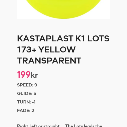
KASTAPLAST K1 LOTS
173+ YELLOW
TRANSPARENT
199
kr
SPEED:
9
GLIDE:
5
TURN:
-1
FADE:
2
Right, left or straight… The Lots leads the