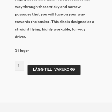
way through those tricky and norrow
passages that you will face on your way
towards the basket. This disc is designed as a
straight flying, highly workable, fairway
driver.
3 i lager
KASTAPLAST
LÄGG TILL I VARUKORG
K1
Lots
173+
Yellow
Transparent