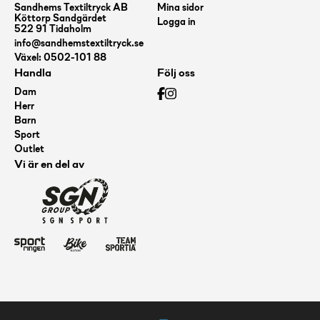
Sandhems Textiltryck AB
Mina sidor
Köttorp Sandgärdet
Logga in
522 91 Tidaholm
info@sandhemstextiltryck.se
Växel: 0502-101 88
Handla
Följ oss
Dam
Herr
Barn
Sport
Outlet
Vi är en del av