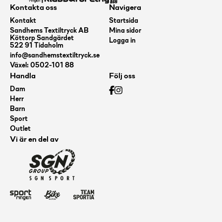
Kontakta oss
Navigera
Kontakt
Startsida
Sandhems Textiltryck AB
Mina sidor
Köttorp Sandgärdet
Logga in
522 91 Tidaholm
info@sandhemstextiltryck.se
Växel: 0502-101 88
Handla
Följ oss
Dam
Herr
Barn
Sport
Outlet
Vi är en del av