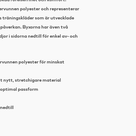
 ökad rörelsefrihet och komfort.
tervunnen polyester och representerar
 träningskläder som är utvecklade
öpåverkan. Byxorna har även två
or i sidorna nedtill för enkel av- och
ervunnen polyester för minskat
 nytt, stretchigare material
r optimal passform
nedtill