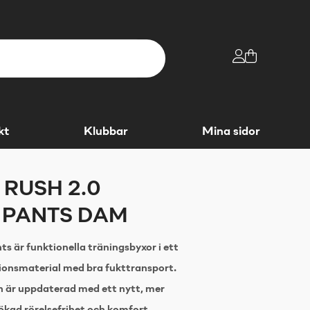
kt
Klubbar
Mina sidor
 RUSH 2.0
 PANTS DAM
s är funktionella träningsbyxor i ett
tionsmaterial med bra fukttransport.
n är uppdaterad med ett nytt, mer