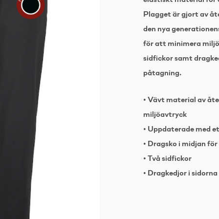
elastiskt material för
Plagget är gjort av å
den nya generationens
för att minimera milj
sidfickor samt dragkedj
påtagning.
• Vävt material av åt
miljöavtryck
• Uppdaterade med ett
• Dragsko i midjan fö
• Två sidfickor
• Dragkedjor i sidorna 