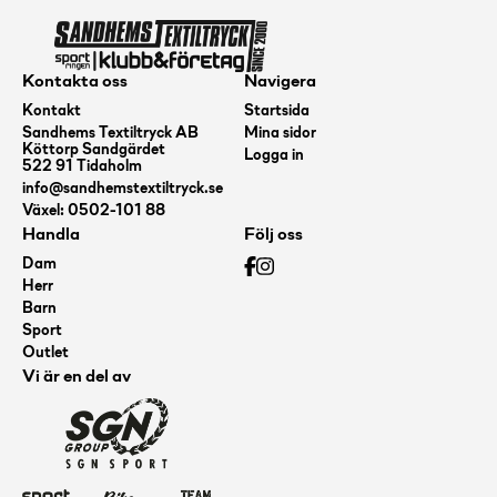
Kontakta oss
Navigera
Kontakt
Startsida
Sandhems Textiltryck AB
Mina sidor
Köttorp Sandgärdet
Logga in
522 91 Tidaholm
info@sandhemstextiltryck.se
Växel: 0502-101 88
Handla
Följ oss
Dam
Herr
Barn
Sport
Outlet
Vi är en del av