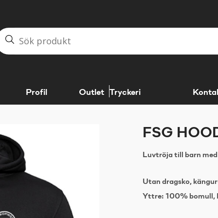
Profil
Outlet
Tryckeri
Konta
FSG HOOD
Luvtröja till barn med
Utan dragsko, kängur
Yttre: 100% bomull, 