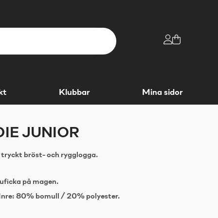
kt
Klubbar
Mina sidor
IE JUNIOR
 tryckt bröst- och rygglogga.
uficka på magen.
Inre: 80% bomull / 20% polyester.