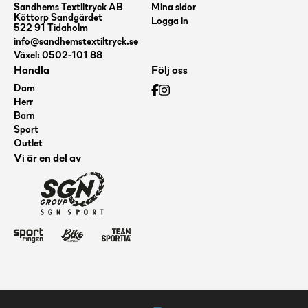
Sandhems Textiltryck AB
Mina sidor
Köttorp Sandgärdet
Logga in
522 91 Tidaholm
info@sandhemstextiltryck.se
Växel: 0502-101 88
Handla
Följ oss
Dam
Herr
Barn
Sport
Outlet
Vi är en del av