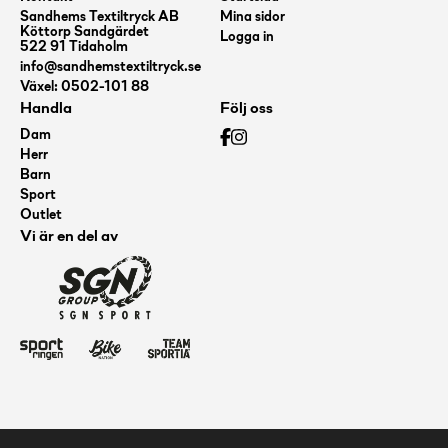
Sandhems Textiltryck AB
Mina sidor
Köttorp Sandgärdet
Logga in
522 91 Tidaholm
info@sandhemstextiltryck.se
Växel: 0502-101 88
Handla
Följ oss
Dam
Herr
Barn
Sport
Outlet
Vi är en del av