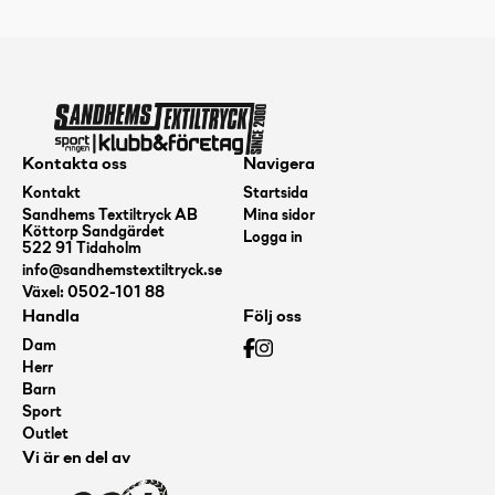
Kontakta oss
Navigera
Kontakt
Startsida
Sandhems Textiltryck AB
Mina sidor
Köttorp Sandgärdet
Logga in
522 91 Tidaholm
info@sandhemstextiltryck.se
Växel: 0502-101 88
Handla
Följ oss
Dam
Herr
Barn
Sport
Outlet
Vi är en del av