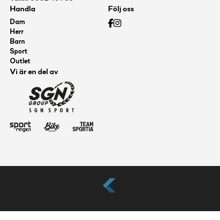
Handla
Följ oss
Dam
Herr
Barn
Sport
Outlet
Vi är en del av