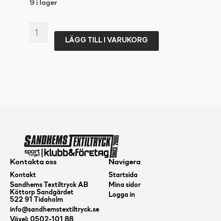
9 i lager
EXEL
LÄGG TILL I VARUKORG
BLADE
E-
FECT
MB
WHITE
L
mängd
Kontakta oss
Navigera
Kontakt
Startsida
Sandhems Textiltryck AB
Mina sidor
Köttorp Sandgärdet
Logga in
522 91 Tidaholm
info@sandhemstextiltryck.se
Växel: 0502-101 88