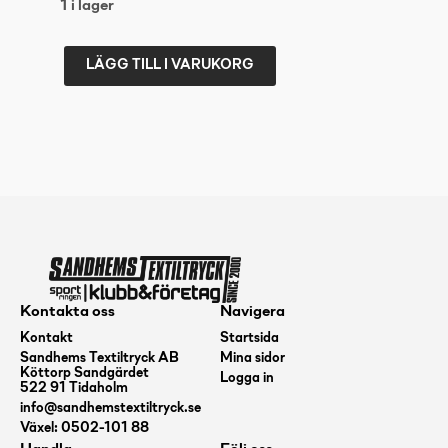
1 i lager
LÄGG TILL I VARUKORG
EXEL
BLADE
E-
FECT
MB
NEON
PINK
R
Kontakta oss
Navigera
mängd
Kontakt
Startsida
Sandhems Textiltryck AB
Mina sidor
Köttorp Sandgärdet
Logga in
522 91 Tidaholm
info@sandhemstextiltryck.se
Växel: 0502-101 88