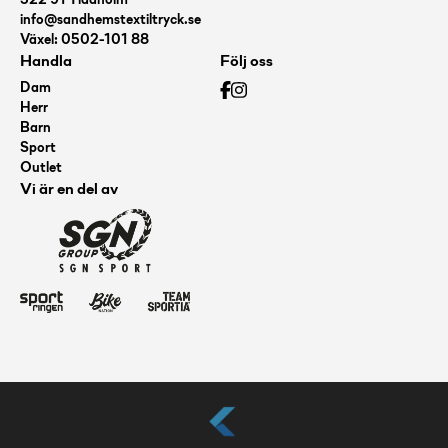
522 91 Tidaholm
info@sandhemstextiltryck.se
Växel: 0502-101 88
Handla
Följ oss
Dam
Herr
Barn
Sport
Outlet
Vi är en del av