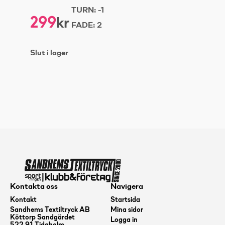
TURN:
-1
299
kr
FADE:
2
Slut i lager
Kontakta oss
Navigera
Kontakt
Startsida
Sandhems Textiltryck AB
Mina sidor
Köttorp Sandgärdet
Logga in