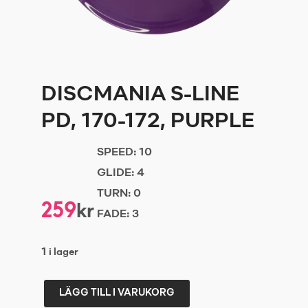
DISCMANIA S-LINE
PD, 170-172, PURPLE
SPEED:
10
GLIDE:
4
TURN:
0
259
kr
FADE:
3
1 i lager
LÄGG TILL I VARUKORG
DISCMANIA