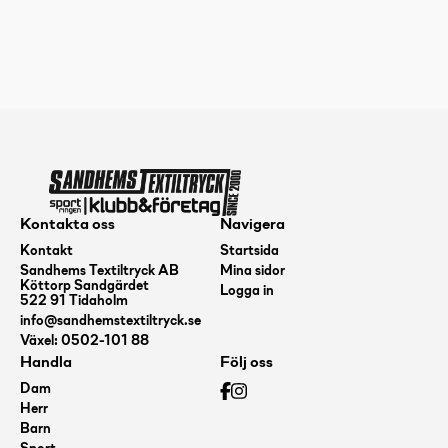
S-
line
PD,
170-
172,
Purple
mängd
Kontakta oss
Navigera
Kontakt
Startsida
Sandhems Textiltryck AB
Mina sidor
Köttorp Sandgärdet
Logga in
522 91 Tidaholm
info@sandhemstextiltryck.se
Växel: 0502-101 88
Handla
Följ oss
Dam
Herr
Barn