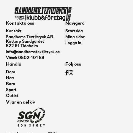
Kontakta oss
Navigera
Kontakt
Startsida
Sandhems Textiltryck AB
Mina sidor
Köttorp Sandgärdet
Logga in
522 91 Tidaholm
info@sandhemstextiltryck.se
Växel: 0502-101 88
Handla
Följ oss
Dam
Herr
Barn
Sport
Outlet
Vi är en del av