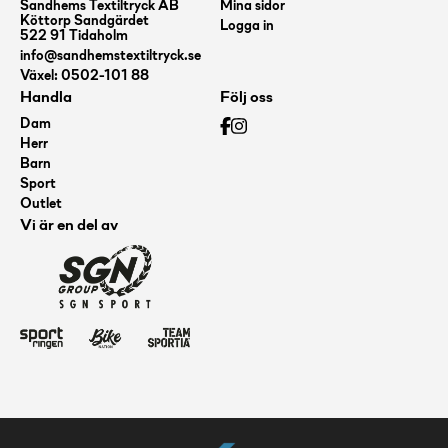
Sandhems Textiltryck AB
Mina sidor
Köttorp Sandgärdet
Logga in
522 91 Tidaholm
info@sandhemstextiltryck.se
Växel: 0502-101 88
Handla
Följ oss
Dam
Herr
Barn
Sport
Outlet
Vi är en del av