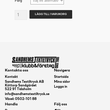
Färg
CRAFT
LÄGG TILL I VARUKORG
Pro
Control
Compression
Short
Tights
Unisex
mängd
Kontakta oss
Navigera
Kontakt
Startsida
Sandhems Textiltryck AB
Mina sidor
Köttorp Sandgärdet
Logga in
522 91 Tidaholm
info@sandhemstextiltryck.se
Växel: 0502-101 88
Handla
Följ oss