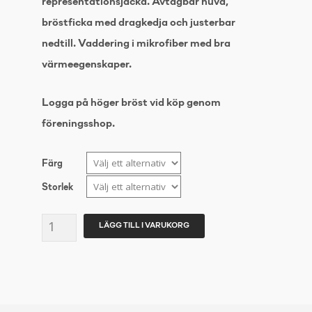
representationsjacka. Avtagbar huva,
bröstficka med dragkedja och justerbar
nedtill. Vaddering i mikrofiber med bra
värmeegenskaper.
Logga på höger bröst vid köp genom
föreningsshop.
Färg
Storlek
CRAFT
LÄGG TILL I VARUKORG
ISOLATE
JACKET
Herr