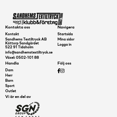
mängd
Kontakta oss
Navigera
Kontakt
Startsida
Sandhems Textiltryck AB
Mina sidor
Köttorp Sandgärdet
Logga in
522 91 Tidaholm
info@sandhemstextiltryck.se
Växel: 0502-101 88
Handla
Följ oss
Dam
Herr
Barn
Sport
Outlet
Vi är en del av