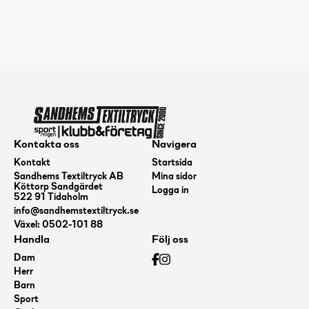
Hood
Jacket
JR
mängd
Kontakta oss
Navigera
Kontakt
Startsida
Sandhems Textiltryck AB
Mina sidor
Köttorp Sandgärdet
Logga in
522 91 Tidaholm
info@sandhemstextiltryck.se
Växel: 0502-101 88
Handla
Följ oss
Dam
Herr
Barn
Sport