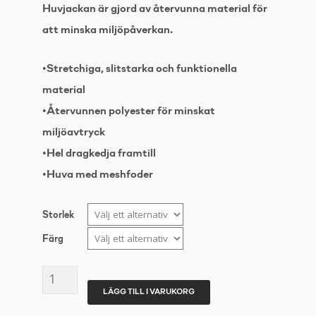
Huvjackan är gjord av återvunna material för
att minska miljöpåverkan.
•Stretchiga, slitstarka och funktionella
material
•Återvunnen polyester för minskat
miljöavtryck
•Hel dragkedja framtill
•Huva med meshfoder
Storlek
Färg
CRAFT
LÄGG TILL I VARUKORG
Evolve