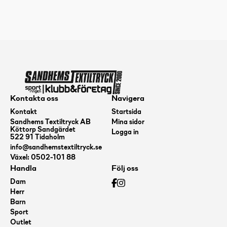
Hood
Jacket
Herr
mängd
Kontakta oss
Navigera
Kontakt
Startsida
Sandhems Textiltryck AB
Mina sidor
Köttorp Sandgärdet
Logga in
522 91 Tidaholm
info@sandhemstextiltryck.se
Växel: 0502-101 88
Handla
Följ oss
Dam
Herr
Barn
Sport
Outlet