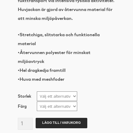
fukttransport vid intensiva fysiska aktiviteter.
Huvjackan är gjord av återvunna material för
att minska miljöpåverkan.
•Stretchiga, slitstarka och funktionella
material
•Återvunnen polyester för minskat
miljöavtryck
•Hel dragkedja framtill
•Huva med meshfoder
Storlek
Färg
CRAFT
LÄGG TILL I VARUKORG
Evolve