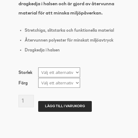
dragkedja i halsen och är gjord av återvunna
material för att minska miljöpåverkan.
Stretchiga, slitstarka och funktionella material
Återvunnen polyester för minskat miljöavtryck
Dragkedja i halsen
Storlek
Färg
Craft
LÄGG TILL I VARUKORG
Evolve
Halfzip
JR