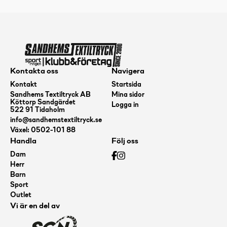
mängd
Kontakta oss
Navigera
Kontakt
Startsida
Sandhems Textiltryck AB
Mina sidor
Köttorp Sandgärdet
Logga in
522 91 Tidaholm
info@sandhemstextiltryck.se
Växel: 0502-101 88
Handla
Följ oss
Dam
Herr
Barn
Sport
Outlet
Vi är en del av