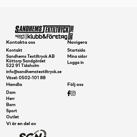
Kontakta oss
Navigera
Kontakt
Startsida
Sandhems Textiltryck AB
Mina sidor
Köttorp Sandgärdet
Logga in
522 91 Tidaholm
info@sandhemstextiltryck.se
Växel: 0502-101 88
Handla
Följ oss
Dam
Herr
Barn
Sport
Outlet
Vi är en del av