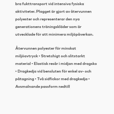
bra fukttransport vid intensiva fysiska
aktiviteter. Plagget är gjort av återvunnen
polyester och representerar den nya
generationens träningskläder som är
utvecklade för att minimera miljöpåverkan.
Återvunnen polyester för minskat
miljöavtryck • Stretchigt och slitstarkt
material • Elastisk resår i midjan med dragsko
• Dragkedja vid bensluten för enkel av- och
påtagning • Två sidfickor med dragkedja •
Avsmalnande passform nedtill