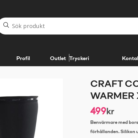
Profil
Outlet
Tryckeri
Konta
CRAFT CO
WARMER 
499
kr
Benvärmare med borst
förhållanden. Silikon 