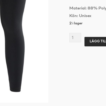
Material:
88% Poly
Kön: Unisex
2 i lager
CRAFT
LÄGG TIL
CORE
Subz
Leg
Warmer
XL/XXL
mängd