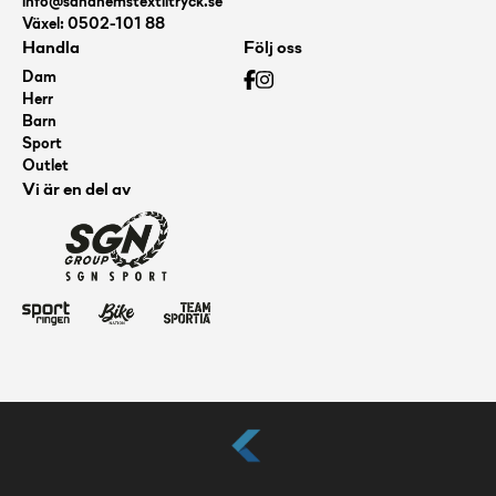
info@sandhemstextiltryck.se
Växel: 0502-101 88
Handla
Följ oss
Dam
Herr
Barn
Sport
Outlet
Vi är en del av