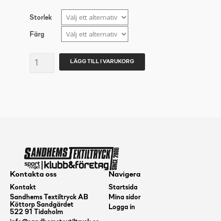
Storlek
Färg
CRAFT
LÄGG TILL I VARUKORG
CORE
EXPLORE
ISOLATE
JACKET
Dam
mängd
Kontakta oss
Navigera
Kontakt
Startsida
Sandhems Textiltryck AB
Mina sidor
Köttorp Sandgärdet
Logga in
522 91 Tidaholm