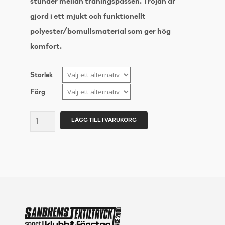
stunder mellan träningspassen. Tröjan är
gjord i ett mjukt och funktionellt
polyester/bomullsmaterial som ger hög
komfort.
Storlek
Färg
CRAFT
LÄGG TILL I VARUKORG
COMMUNITY
HOODIE
Dam
mängd