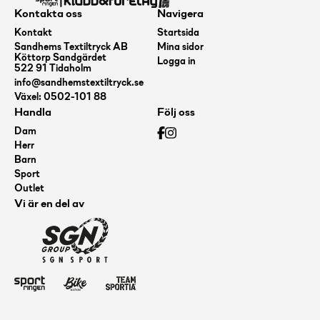
Kontakta oss
Navigera
Kontakt
Startsida
Sandhems Textiltryck AB
Mina sidor
Köttorp Sandgärdet
Logga in
522 91 Tidaholm
info@sandhemstextiltryck.se
Växel: 0502-101 88
Handla
Följ oss
Dam
Herr
Barn
Sport
Outlet
Vi är en del av