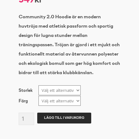
kr
Community 2.0 Hoodie är en modern
huvtröja med atletisk passform och sportig
design för lugna stunder mellan
träningspassen. Tröjan är gjord i ett mjukt och
funktionellt material av återvunnen polyester
och ekologisk bomull som ger hög komfort och
bidrar till att stärka klubbkänslan.
Storlek
Färg
CRAFT
LÄGG TILL I VARUKORG
Community
Hoodie