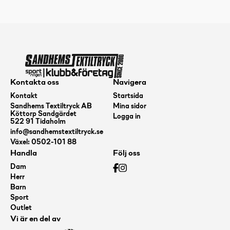
2.0
W
Black
mängd
Kontakta oss
Navigera
Kontakt
Startsida
Sandhems Textiltryck AB
Mina sidor
Köttorp Sandgärdet
Logga in
522 91 Tidaholm
info@sandhemstextiltryck.se
Växel: 0502-101 88
Handla
Följ oss
Dam
Herr
Barn
Sport
Outlet
Vi är en del av