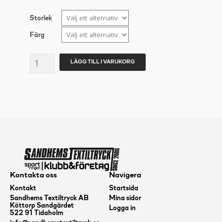
Storlek
Färg
CRAFT
LÄGG TILL I VARUKORG
Community
2.0
Zip
Jkt
Herr
mängd
Kontakta oss
Navigera
Kontakt
Startsida
Sandhems Textiltryck AB
Mina sidor
Köttorp Sandgärdet
Logga in
522 91 Tidaholm