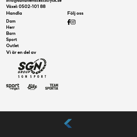
info@sandhemstextiltryck.se
Växel: 0502-101 88
Handla
Följ oss
Dam
Herr
Barn
Sport
Outlet
Vi är en del av