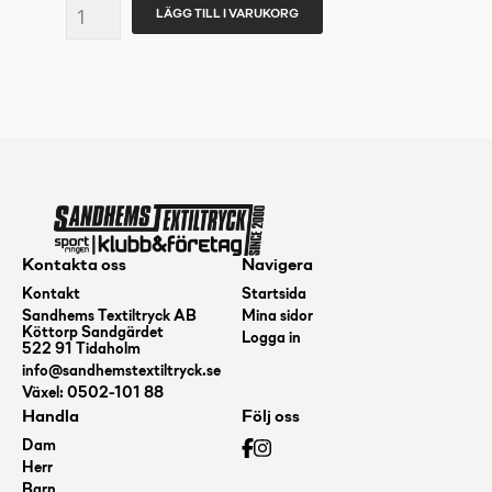
CRAFT
LÄGG TILL I VARUKORG
Community
2.0
Tee
W
mängd
Kontakta oss
Navigera
Kontakt
Startsida
Sandhems Textiltryck AB
Mina sidor
Köttorp Sandgärdet
Logga in
522 91 Tidaholm
info@sandhemstextiltryck.se
Växel: 0502-101 88
Handla
Följ oss
Dam
Herr
Barn