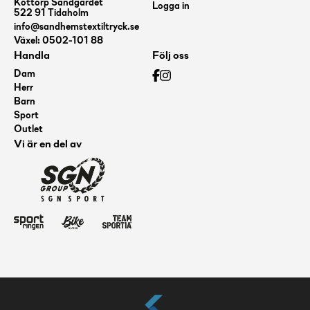
Köttorp Sandgärdet
Logga in
522 91 Tidaholm
info@sandhemstextiltryck.se
Växel: 0502-101 88
Handla
Följ oss
Dam
Herr
Barn
Sport
Outlet
Vi är en del av