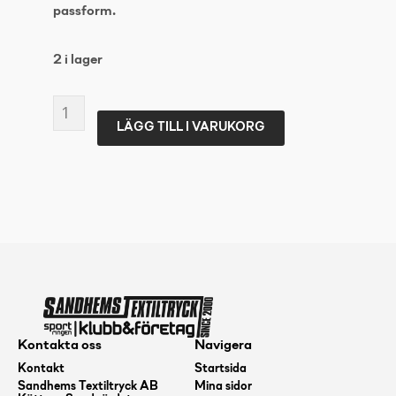
passform.
2 i lager
CRAFT
LÄGG TILL I VARUKORG
ARM
WARMER
XL/XXL
mängd
Kontakta oss
Navigera
Kontakt
Startsida
Sandhems Textiltryck AB
Mina sidor