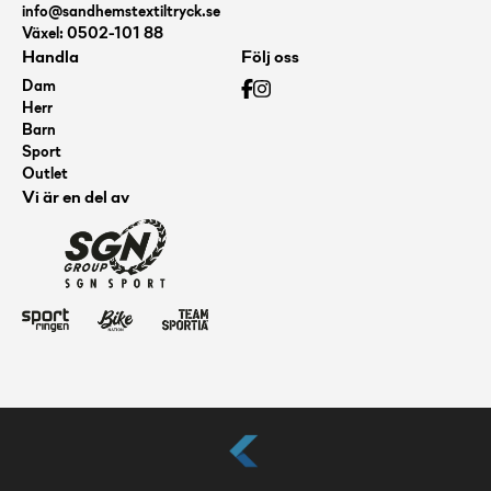
info@sandhemstextiltryck.se
Växel: 0502-101 88
Handla
Följ oss
Dam
Herr
Barn
Sport
Outlet
Vi är en del av