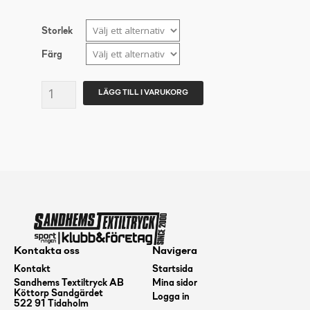
Storlek
Färg
CRAFT
LÄGG TILL I VARUKORG
ADV
Unify
Jacket
herr
mängd
Kontakta oss
Navigera
Kontakt
Startsida
Sandhems Textiltryck AB
Mina sidor
Köttorp Sandgärdet
Logga in
522 91 Tidaholm