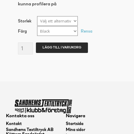
kunna profilera på
Storlek
Färg
Rensa
CLN
LÄGG TILL I VARUKORG
Speed
Hood
herr
mängd
Kontakta oss
Navigera
Kontakt
Startsida
Sandhems Textiltryck AB
Mina sidor