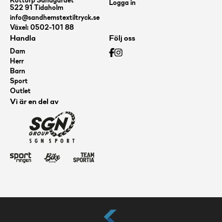
Köttorp Sandgärdet
Logga in
522 91 Tidaholm
info@sandhemstextiltryck.se
Växel: 0502-101 88
Handla
Följ oss
Dam
Herr
Barn
Sport
Outlet
Vi är en del av