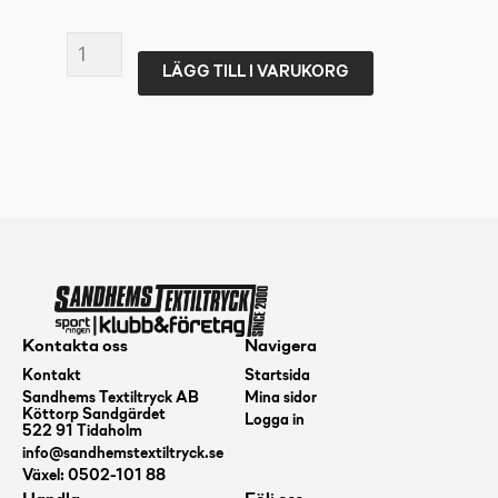
CLN
LÄGG TILL I VARUKORG
Pro
Stretch
Headband
one
size
mängd
Kontakta oss
Navigera
Kontakt
Startsida
Sandhems Textiltryck AB
Mina sidor
Köttorp Sandgärdet
Logga in
522 91 Tidaholm
info@sandhemstextiltryck.se
Växel: 0502-101 88