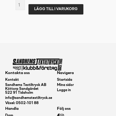
SPRINGYARD
LÄGG TILL I VARUKORG
Footy
-
Aluminium
mängd
Kontakta oss
Navigera
Kontakt
Startsida
Sandhems Textiltryck AB
Mina sidor
Köttorp Sandgärdet
Logga in
522 91 Tidaholm
info@sandhemstextiltryck.se
Växel: 0502-101 88
Handla
Följ oss
Dam