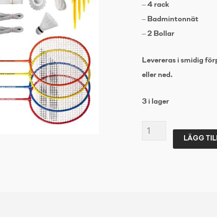
– 4 rack
– Badmintonnät
– 2 Bollar
Levereras i smidig fö
eller ned.
3 i lager
BABOLAT
LÄGG TIL
BADMINTON
KIT
4-
PACK
mängd