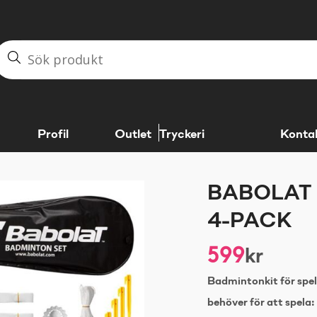
Profil
Outlet
Tryckeri
Konta
BABOLAT 
4-PACK
599
kr
Badmintonkit för spel 
behöver för att spela: