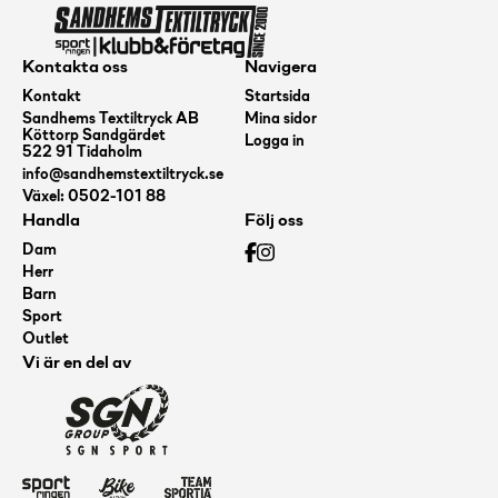
Kontakta oss
Navigera
Kontakt
Startsida
Sandhems Textiltryck AB
Mina sidor
Köttorp Sandgärdet
Logga in
522 91 Tidaholm
info@sandhemstextiltryck.se
Växel: 0502-101 88
Handla
Följ oss
Dam
Herr
Barn
Sport
Outlet
Vi är en del av