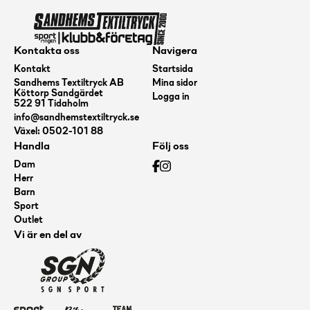
Kontakta oss
Navigera
Kontakt
Startsida
Sandhems Textiltryck AB
Mina sidor
Köttorp Sandgärdet
Logga in
522 91 Tidaholm
info@sandhemstextiltryck.se
Växel: 0502-101 88
Handla
Följ oss
Dam
Herr
Barn
Sport
Outlet
Vi är en del av